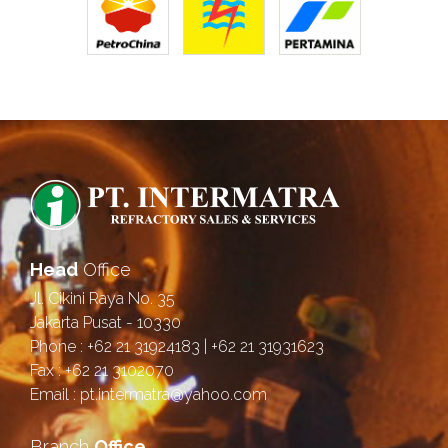
Head
Office
Jl. Cikini Raya No. 35
Jakarta Pusat - 10330
Phone : +62 21 31924183 | +62 21 31931623
Fax : +62 21 3102070
Email : pt.intermatra@yahoo.com
Branch
Office