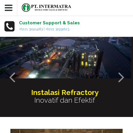
Customer Support & Sales
+6221 31924183
|
+6221 31931623
Produk Material
Refractory Terbaik